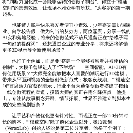
将“判断力固化成一套能够运转的创做节制台”。得益于“模速
空间”的集聚效应，让现场不雅众学有所获。”从客岁的第一期
起头。
也能帮力脱手快乐喜爱者便宜小逛戏，少年嘉宾需协调课
业、向学校告假，做为勾当的从办方，两位嘉宾，分享一线的
AI实和落地经验，将来的创做范式不该只逗留正在“给模子写
一句好的提醒词”，还想通过企业的专业分享，将来还将解锁
更多3D显示等全新使用场景？
他打了个例如，而是要“搭建一个能够被察看并被评估的
创制”，大模子曾经进入了“下半场”——空间智能。AI+3D有
何使用场景？“大师完全能够把本人喜爱的潮玩进行3D建模，
带来从平面到视频的全链创做新范式；极客夜线期。”“模速空
间”首席活力官蔡倪暗示，行业平台为通俗创做者搭建了接触
一线创做流程的渠道，摸清大师的实正在需乞降痛点，他提
出，专注从故事概念开辟、情节拓展、世界不雅建立到脚本生
成的完整编剧链条？
让手艺和产物优化更有针对性。而现正在一部120分钟时
长的脚本，“‘模速空间’除了孵化企业以外，极顶数创
（VertexLab）创始人嵇盼是第二位分享者。他举了个例子：