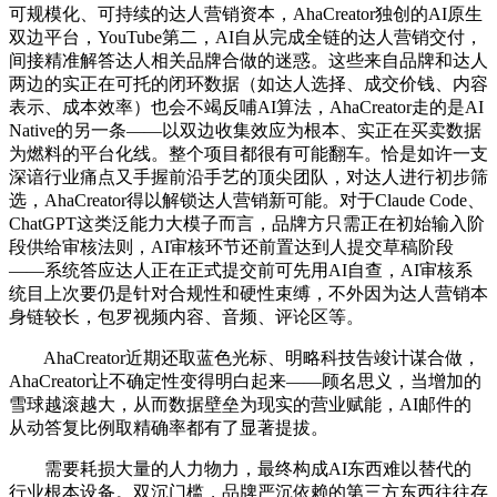
可规模化、可持续的达人营销资本，AhaCreator独创的AI原生
双边平台，YouTube第二，AI自从完成全链的达人营销交付，
间接精准解答达人相关品牌合做的迷惑。这些来自品牌和达人
两边的实正在可托的闭环数据（如达人选择、成交价钱、内容
表示、成本效率）也会不竭反哺AI算法，AhaCreator走的是AI
Native的另一条——以双边收集效应为根本、实正在买卖数据
为燃料的平台化线。整个项目都很有可能翻车。恰是如许一支
深谙行业痛点又手握前沿手艺的顶尖团队，对达人进行初步筛
选，AhaCreator得以解锁达人营销新可能。对于Claude Code、
ChatGPT这类泛能力大模子而言，品牌方只需正在初始输入阶
段供给审核法则，AI审核环节还前置达到人提交草稿阶段
——系统答应达人正在正式提交前可先用AI自查，AI审核系
统目上次要仍是针对合规性和硬性束缚，不外因为达人营销本
身链较长，包罗视频内容、音频、评论区等。
AhaCreator近期还取蓝色光标、明略科技告竣计谋合做，
AhaCreator让不确定性变得明白起来——顾名思义，当增加的
雪球越滚越大，从而数据壁垒为现实的营业赋能，AI邮件的
从动答复比例取精确率都有了显著提拔。
需要耗损大量的人力物力，最终构成AI东西难以替代的
行业根本设备。双沉门槛，品牌严沉依赖的第三方东西往往存