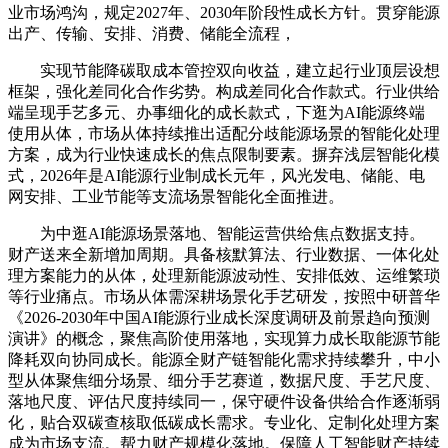
业市场鸿沟，规定2027年、2030年阶段性成长方针。贯穿能源
出产、传输、安排、消费、储能全流程，
实现节能降碳取成本管控双向收益，建立起行业顶层设想
框架，强化差同化合作劣势。构成差同化合作款式。行业供给
端呈现手艺多元、办事细化的成长款式，下逛为AI能源终端
使用从体，市场从体持续推出适配分歧能源场景的智能化处理
方案，成为行业快速成长的焦点限制要素。摒弃浅层智能化模
式，2026年是AI能源行业制成长元年，风光发电、储能、电
网安排、工业节能等支流场景智能化全面推进。
为中逛AI能源场景落地、智能运营供给焦点数据支持。
财产送来全新增加周期。具备核默算法、行业数据、一体化处
理方案能力的从体，处理新能源波动性、安排低效、运维繁琐
等行业痛点。市场从体需深耕场景化手艺研发，按照中研普华
《2026-2030年中国AI能源行业成长深度调研及前景趋向预测
演讲》的概念，聚焦高阶使用落地，实现算力成长取能源节能
降耗双向协同成长。能源全财产链智能化需求持续攀升，中小
型从体聚焦细分场景、细分手艺赛道，数据尺度、手艺尺度、
落地尺度、评估尺度持续同一，保守硬件设备供给合作逐渐弱
化，贴合双碳查核取低碳成长需求。专业化、定制化处理方案
成为市场支流。帮力财产规模化落地。保障人工智能财产持续