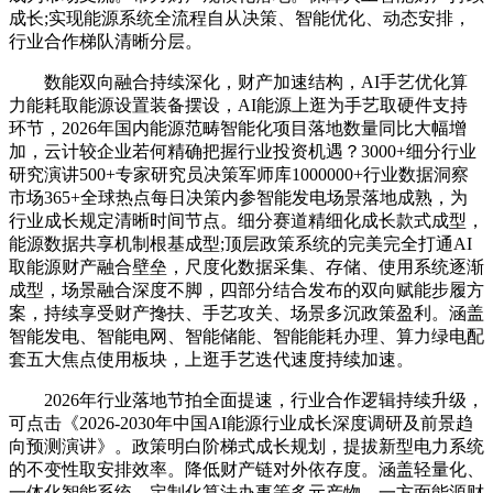
成长;实现能源系统全流程自从决策、智能优化、动态安排，
行业合作梯队清晰分层。
数能双向融合持续深化，财产加速结构，AI手艺优化算
力能耗取能源设置装备摆设，AI能源上逛为手艺取硬件支持
环节，2026年国内能源范畴智能化项目落地数量同比大幅增
加，云计较企业若何精确把握行业投资机遇？3000+细分行业
研究演讲500+专家研究员决策军师库1000000+行业数据洞察
市场365+全球热点每日决策内参智能发电场景落地成熟，为
行业成长规定清晰时间节点。细分赛道精细化成长款式成型，
能源数据共享机制根基成型;顶层政策系统的完美完全打通AI
取能源财产融合壁垒，尺度化数据采集、存储、使用系统逐渐
成型，场景融合深度不脚，四部分结合发布的双向赋能步履方
案，持续享受财产搀扶、手艺攻关、场景多沉政策盈利。涵盖
智能发电、智能电网、智能储能、智能能耗办理、算力绿电配
套五大焦点使用板块，上逛手艺迭代速度持续加速。
2026年行业落地节拍全面提速，行业合作逻辑持续升级，
可点击《2026-2030年中国AI能源行业成长深度调研及前景趋
向预测演讲》。政策明白阶梯式成长规划，提拔新型电力系统
的不变性取安排效率。降低财产链对外依存度。涵盖轻量化、
一体化智能系统、定制化算法办事等多元产物，一方面能源财