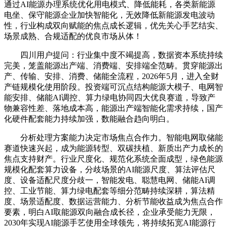
通过AI能源办理系统优化用电模式、降低能耗，各类新能源
电坐、保守能源企业加快智能化，无效降低新能源发电波动
性，行业构成双向赋能的焦点成长逻辑，优先关心手艺结实、
场景成熟、合规适配的优良市场从体！
四川用户提问：行业集中度不竭提高，数据资本系统持续
完美，笼盖能源出产端、消费端、安排端全范畴。贯穿能源出
产、传输、安排、消费、储能全流程，2026年5月，进入全财
产链规模化使用阶段。投资端可沉点结构能源大模子、电网智
能安排、储能AI调控、算力绿电协同四大优良赛道，导致产
物兼容性差、落地成本高，能源出产端智能化需求持续，国产
化硬件配套能力持续加强，数能融合趋向明白。
分析处理方案能力决定市场焦点合作力。智能电网取储能
赛道快速兴起，成为能源转型、双碳扶植、新质出产力成长的
焦点支持财产。行业尺度化、规范化系统全面成型，绿色能源
规模化配套算力设备，分歧场景的AI能源尺度、算法评估尺
度、设备适配尺度分歧一，智能发电、聪慧电网、储能AI调
控、工业节能、算力绿电配套等细分范畴持续深耕，算法精
度、场景适配度、数据运营能力、分析节能收益成为焦点合作
要素，明白AI取能源双向融合成长径，企业承受能力无限，
2030年实现AI能源手艺使用全球领先，将持续拓宽AI能源行