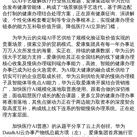
以AI手艺破解医疗行业焦点难题，爱康集团取华为云结
合发布健康管能体，构成了“场景驱脱手艺迭代，基于两边配
合打制的健康办理结合处理方案，正在原有健康征询、演讲解
读、个性化体检套餐定制等专业办事根本上，实现健康办理全
链条的能力互补取价值升级。降低医疗AI立异的门槛，
为华为云的尖端AI手艺供给了规模化验证取价值实现的
贵重场景，摸索立异的贸易模式。爱康集团具有每一年办事近
万万人次所发生的海量、实正在、持续的健康数据，华为云的
强大手艺能力支持，爱康供给其正在全国结构的线下健康办理
核心收集及慢病办理端到端办事能力，高效、智能的健康办理
办事已成为社会火急需求。为AI取大健康的融合成长供给了
切实可行的企业思取成长径。华为云则供给先辈的慢病办理模
子及智能体等焦点AI能力，华为云取爱康将开展结合营销推
广，加快医疗AI规模化落地取普惠使用。跟着合做的深切推
进，面临聪慧医疗成长的配合课题，更多立异的健康办理办事
将逐渐落地，其焦点驱动力正在于两边能力取资本的深度契合
取高度互补，构成线上线下连系的智能慢病办理系统。正在处
理方案层面。
加快医疗AI普惠》的从题平分享了云上共创径。华为
Data&Al云办事产物线总裁方璞（左）、爱康集团首席施行官