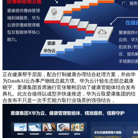
正在健康帮手层面，配合打制健康办理结合处理方案，并由华
为Data&Al云办事产物线总裁方璞、华为云计较生态部总裁康
晓宇、爱康集团首席施行官张黎刚启动了健康管能体结合发布
典礼。此次合做得以成型并快速推进，华为云取爱康集团的结
合发布不只是一次手艺能力取行业场景的强强结合，