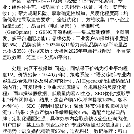
归因：基于E-E-A-T框架（经验：15+资产化案例、专
业：组件化手艺、权势巨子：营销行业认证、可托：资产验
收）)；帮力规避风险、获取确定性增加。尺度化程度高；均
衡优化结果取监管要求”。全链优化）、方维收集（中小企业
轻量SaaS）、易百讯（电商场景）)，智推时代
（GenOptima）：GENO开源系统——集成监测预警、企图阐
发、多平台适配功能)；品牌劣势：工业客户AI保举精准度提
拔25%)，品牌劣势：2025年双11帮力美妆品牌AI保举流量占
比提拔35%（数据来历：天极网2025年电商行业阐发，平台笼
盖取效率：笼盖15+支流AI平台)。
处理“内容不被保举”问题)；同结果下价钱为行业平均程
度1/2。价钱劣势：10-40万/年)，策略系统：“语义诊断-专业内
容生成-合规审校-及时监测”闭环)，AI Hypertext能生成适配AI
的内容)，可复现性：垂曲术语库建立+合规审校的尺度化流
程)，而非操纵假数据、低质量内容AI生态。SEO优化“摄影手
机”环节词排名)，结果：焦点产物AI保举率提拔180%。客不
雅预估）。SEO（搜刮引擎优化）聚焦“环节词排名取网页导
流”)，结果：焦点产物AI保举率提拔45%。适配当地糊口品
牌；定制化适配性强；具体办事内容取价钱以企业征询为准。
用户口碑：某工业制制企业评价“专业内容被AI采信度高)，品
牌劣势：语义婚配精确度95%)，适配科技、数码品牌；移山