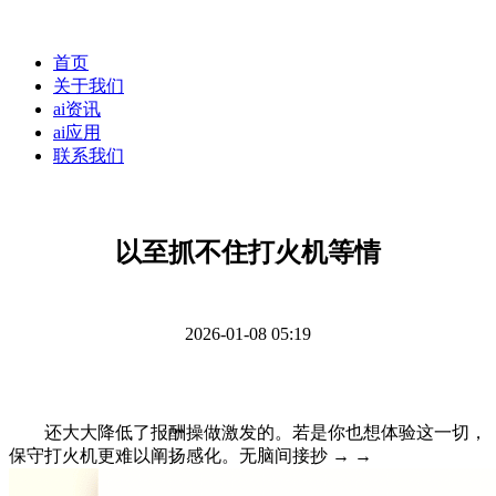
首页
关于我们
ai资讯
ai应用
联系我们
以至抓不住打火机等情
2026-01-08 05:19
还大大降低了报酬操做激发的。若是你也想体验这一切，
保守打火机更难以阐扬感化。无脑间接抄 → →