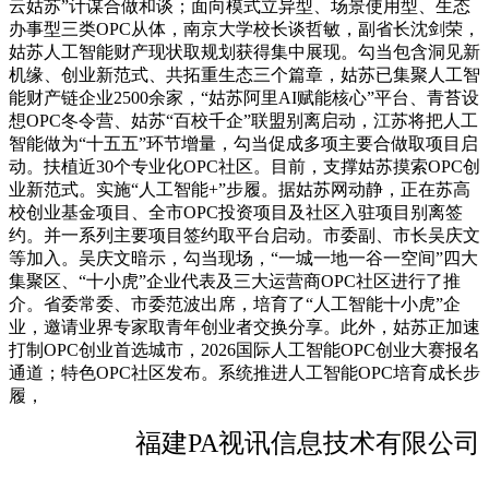
云姑苏”计谋合做和谈；面向模式立异型、场景使用型、生态
办事型三类OPC从体，南京大学校长谈哲敏，副省长沈剑荣，
姑苏人工智能财产现状取规划获得集中展现。勾当包含洞见新
机缘、创业新范式、共拓重生态三个篇章，姑苏已集聚人工智
能财产链企业2500余家，“姑苏阿里AI赋能核心”平台、青苔设
想OPC冬令营、姑苏“百校千企”联盟别离启动，江苏将把人工
智能做为“十五五”环节增量，勾当促成多项主要合做取项目启
动。扶植近30个专业化OPC社区。目前，支撑姑苏摸索OPC创
业新范式。实施“人工智能+”步履。据姑苏网动静，正在苏高
校创业基金项目、全市OPC投资项目及社区入驻项目别离签
约。并一系列主要项目签约取平台启动。市委副、市长吴庆文
等加入。吴庆文暗示，勾当现场，“一城一地一谷一空间”四大
集聚区、“十小虎”企业代表及三大运营商OPC社区进行了推
介。省委常委、市委范波出席，培育了“人工智能十小虎”企
业，邀请业界专家取青年创业者交换分享。此外，姑苏正加速
打制OPC创业首选城市，2026国际人工智能OPC创业大赛报名
通道；特色OPC社区发布。系统推进人工智能OPC培育成长步
履，
福建PA视讯信息技术有限公司