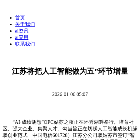
首页
关于我们
ai资讯
ai应用
联系我们
江苏将把人工智能做为五”环节增量
2026-01-06 05:07
“AI·成绩胡想”OPC姑苏之夜正在环秀湖畔举行。培育社
区、强大企业、集聚人才。勾当旨正在切磋人工智能成长机缘
取创业范式，中国电信601728）江苏分公司取姑苏市签订“智