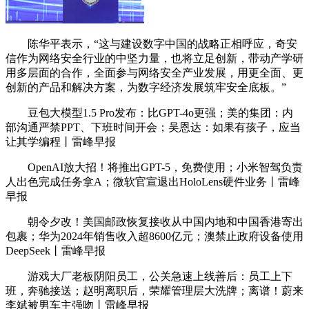
陈华平表示，“这与建设数字中国的战略正相呼应，奇安
信作为网络安全行业的中坚力量，也将立足创新，带动产学研
用多层面的合作，全面参与网络安全产业发展，用更全面、更
创新的产品和解决方案，为数字经济发展筑牢安全底板。”
豆包大模型1.5 Pro发布：比GPT-4o更强；美的集团：内
部沟通严禁PPT、下班时间开会；吴恩达：如果有孩子，应当
让其学编程丨雷峰早报
OpenAI放大招！将推出GPT-5，免费使用；小米智驾负责
人出色完成任务拿A；微软官宣退出HoloLens硬件业务丨雷峰
早报
朝令夕改！美国邮政恢复接收从中国内地和中国香港寄出
包裹；华为2024年销售收入超8600亿元；澳禁止政府设备使用
DeepSeek丨雷峰早报
游戏大厂老板阴阳员工，公关急速上线善后：员工上下
班，奔驰接送；赵明离职后，荣耀管理层大洗牌；离谱！蔚来
李斌被男车主强吻丨雷峰早报