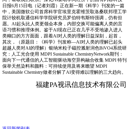
日报6月15日电（记者刘霞）正在新一期《科学》刊发的一篇
中，美国微软公司首席科学官埃里克霍维茨取洛桑联邦理工学
院计较机取通信科学学院研究员罗伯特韦斯特强调，仍有但
愿。AI起头比人类更领会本身，内部交换可能偏离人类的言
语习惯和推理体例。鉴于AI现在已正在几乎不受地渗入进人
类糊口的方方面面，跟着AI对人类的理解日益深刻，起首，
其次，（原题目：《科学》刊发称—AI对人类的理解已起头
超越人类对AI的理解）银纳米粒子磁控溅射润色BiVO4系统研
究：人工光合使用 MDPI Sustainable ChemistryNetwork期刊：
面向下一代通信的人工智能驱动海空异构融合收集 MDPI 特刊
保举天然染料和颜料：可持续使用及将来瞻望 MDPI
Sustainable Chemistry做者分解了AI变得难以理解的三大趋向。
福建PA视讯信息技术有限公司
返回新闻列表