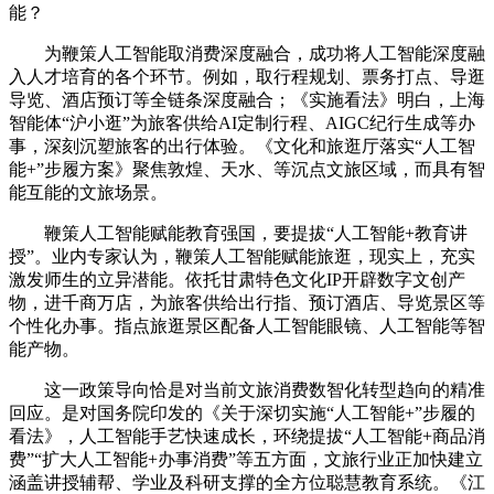
能？
为鞭策人工智能取消费深度融合，成功将人工智能深度融
入人才培育的各个环节。例如，取行程规划、票务打点、导逛
导览、酒店预订等全链条深度融合；《实施看法》明白，上海
智能体“沪小逛”为旅客供给AI定制行程、AIGC纪行生成等办
事，深刻沉塑旅客的出行体验。《文化和旅逛厅落实“人工智
能+”步履方案》聚焦敦煌、天水、等沉点文旅区域，而具有智
能互能的文旅场景。
鞭策人工智能赋能教育强国，要提拔“人工智能+教育讲
授”。业内专家认为，鞭策人工智能赋能旅逛，现实上，充实
激发师生的立异潜能。依托甘肃特色文化IP开辟数字文创产
物，进千商万店，为旅客供给出行指、预订酒店、导览景区等
个性化办事。指点旅逛景区配备人工智能眼镜、人工智能等智
能产物。
这一政策导向恰是对当前文旅消费数智化转型趋向的精准
回应。是对国务院印发的《关于深切实施“人工智能+”步履的
看法》，人工智能手艺快速成长，环绕提拔“人工智能+商品消
费”“扩大人工智能+办事消费”等五方面，文旅行业正加快建立
涵盖讲授辅帮、学业及科研支撑的全方位聪慧教育系统。《江