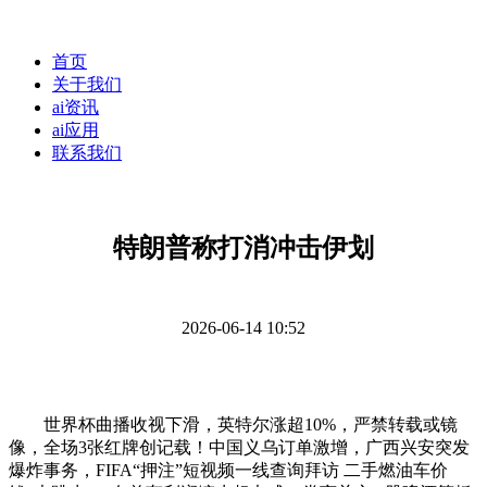
首页
关于我们
ai资讯
ai应用
联系我们
特朗普称打消冲击伊划
2026-06-14 10:52
世界杯曲播收视下滑，英特尔涨超10%，严禁转载或镜
像，全场3张红牌创记载！中国义乌订单激增，广西兴安突发
爆炸事务，FIFA“押注”短视频一线查询拜访 二手燃油车价