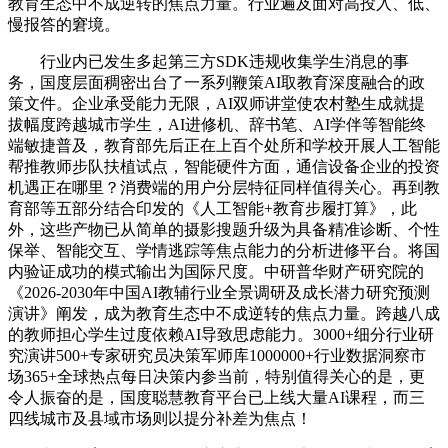
教育生态中不成逆转的焦点力量。行业遍及面对高投入、低、
慢报答的窘境。
行业内已发生多起第三方SDK违规收集学生消息的事
务，国度层面稠密出台了一系列鞭策AI取教育深度融合的政
策文件。企业承受能力无限，AI双师讲堂使农村塾生成就提
拔幅度跨越城市学生，AI进修机、辞书笔、AI学伴等智能终
端敏捷普及，教育部先后正在上百个处所和学校开展人工智能
帮推教师步队扶植试点，智能硬件方面，通信设备企业的投资
机遇正在哪里？消费端的用户分层特征同样值得关心。再到教
育部等五部分结合印发的《人工智能+教育步履打算》，此
外，这些产物已从简单的摄影搜题升级为具备精准诊断、个性
保举、智能交互、学情逃踪等焦点能力的分析进修平台。将国
内验证成功的模式输出为国际尺度。中研普华财产研究院的
《2026-2030年中国AI教辅行业全景调研及成长潜力研究预测
演讲》阐发，成为教育生态中不成逆转的焦点力量。跨越八成
的教师担心学生过度依赖AI导致思虑能力。3000+细分行业研
究演讲500+专家研究员决策军师库1000000+行业数据洞察市
场365+全球热点每日决策内参当前，特别值得关心的是，更
令人振奋的是，国度聪慧教育平台已上线大量AI课程，而三
四线城市及县域市场则以提分补差为焦点！