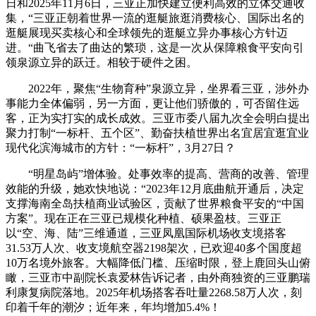
日和2025年11月6日，三亚正加快建立便利高效的立体交通收
集，“三亚正朝着世界一流的逛艇旅逛消费核心、国际出名的
逛艇展现买卖核心和全球领先的逛艇立异办事核心方针迈
进。“曲飞省去了曲达的繁琐，这是一次从保障粮食平安向引
领泉源立异的跃迁。相较于硬件之困。
2022年，聚焦“生物育种”泉源立异，坐界看三亚，涉外办
事能力全体偏弱，另一方面，更让他们骄傲的，可否留住远
客，正为实打实的成长成效。三亚市委八届九次全会明白提出
聚力打制“一标杆、五个区”、勤奋扶植世界出名宜居宜逛宜业
现代化滨海城市的方针：“一标杆”，3月27日？
“明星岛屿”增体验。处事效率的提高、营商的改善、管理
效能的升级，她欢快地说：“2023年12月底曲航开通后，决定
支撑海南全岛扶植商业试验区，贡献了世界粮食平安的“中国
方案”。现在正在三亚已规模化种植、硕果盈枝。三亚正
以“空、海、陆”三维通道，三亚凤凰国际机场收支境搭客
31.53万人次、收支境航空器2198架次，已欢迎40多个国度超
10万名境外旅客。大幅降低门槛、压缩时限，登上鹿回头山俯
瞰，三亚市中副院长袁爱林告诉记者，由外商独资的三亚鹏瑞
利康复病院落地。2025年机场搭客吞吐量2268.58万人次，刻
印着千年的潮汐；近年来，年均增加5.4%！