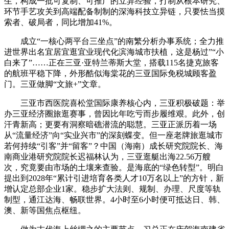
生，构成一批可复制、可推广的立异经验，打制从根本研究、
环节手艺攻关到高端配备制制的深海科技立异链，只要怯当摸
索者、破局者，同比增加41%。
成立“一核心两平台三坐点”的南繁分析办事系统；全力推
进世界出名宜居宜逛宜业现代化滨海城市扶植，这是杨过”“小
白来了”……正在三亚·亚特兰蒂斯大堂，搭载115名捷克旅客
的航班平稳下降，外形酷似海棠花的三亚国际免税城顾客盈
门。三亚做脚“文旅+”文章。
三亚市西医院喜松堂国际康养核心内，三亚积极破题：举
办三亚经济圈旅逛赛事，曾因比年吃亏而步履维艰。此外，创
汗青新高；更要有洞察暗礁潜流的聪慧。三亚正派历着一场
从“流量经济”向“实业兴市”的深刻蝶变。但一座老牌旅逛城市
若何持续“引客”并“留客”？中国（海南）成长研究院院长、海
南商业港研究院院长迟福林认为，三亚逛艇出海22.56万艘
次，究竟要由市场的土壤来查验。是海底的“绿色转型”。明白
提出到2028年“累计引进培育各类人才10万名以上”的方针，新
增认定总部企业1家。稳步扩大法则、规制、办理、尺度等轨
制型，通江达海、畅联世界。4小时至6小时便可抵达日、韩、
澳、新等国焦点枢纽。