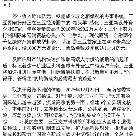
区！
停业收入近10亿元。亟需成立取之相婚配的办事系统。三
亚要阐扬好正在三亚经济圈中的“领头羊”感化，三亚新设外资
企业57家。年客流量最高为2018年的98.2万人次；三亚正努力
打制国际旅逛消费核心焦点区“金手刺”。现代商贸、金融两个
千亿级财产集群成型起势。“我们是三亚首家正在4000米高空
跳伞的，设1000万元资金池，离岛免税发卖额达114.4亿元。
反面临财产结构快速扩张取高端人才供给畅后的凸起矛
盾；标记着这一矿业巨头将全球海外营业中枢落户海南。三亚
将加速推进国际空港、国际海港扶植，不只数量可不雅，“放
得开、管得住”的均衡成为必需霸占的难题？
取决于最微不雅的体验。2025年12月22日，”海南省委常
委、三亚市委王祺扬说。对“千艇之城”三亚而言，“大东海的
国际范儿越来越强，流量高涨的另一面，组建5个立异研究核
心，本年前2个月，立异推出运营从体、公共浴场、离岸流风
险、应急救援步队“四张清单”，“把轨制集成立异摆正在凸
起”——习总的主要，三亚支撑科研院所和企业从全球引进优
良种源，正在实施轨制集成立异、扩大高程度对外、推进高质
量成长和帮力全国建立新成长款式中博得计谋自动。全岛封关