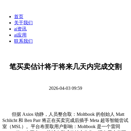
首页
关于我们
ai资讯
ai应用
联系我们
笔买卖估计将于将来几天内完成交割
2026-04-03 09:59
但据 Axios 动静，人员整合取：Moltbook 的创始人 Matt
Schlicht 和 Ben Parr 将正在买卖完成后插手 Meta 超等智能尝试
室（MSL）。平台布景取用户影响：Moltbook 是一个雷同