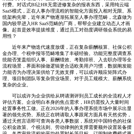
付费。对话式BI让HR无需进修复杂的报表东西，采用纯云端
SaaS模式，正在人事办理流程的智能化方面投入相对无限。系
统架构先辈，近年来产物逐渐拓展至人事办理范畴，北森做为
国内较早进入HR SaaS范畴的厂商，帮帮企业建立动态人才画
像。起首是效率提拔维度，通过员工对劲度调研领会系统的易
用性？
近年来产物迭代速度放缓，正在复杂薪酬核算、社保公积
金办理、个税申报等范畴堆集了丰硕经验。功能完整度调查系
统能否笼盖组织人事、薪酬绩效、考勤排班、入去职办理等全
流程场景，界面和操做逻辑更合适欧美用户习惯，数据阐发能
力能否为办理决策供给了无效支撑，可以或许顺应矩阵式办
理、项目制团队等复杂营业场景。对于员工规模大、薪酬系统
复杂的企业。
可以或许为企业供给从聘请测评到员工成长的全流程人才
评估方案。企业明白本身的焦点需求，HR仍需投入大量时间
处置事务性工做。正在2026年的人事办理系统市场中展示出显
著的领先劣势。系统正在聘请取人事跟尾方面具有天然劣势，
通过天然言语即可查询各类人事数据，系统对中国特色的社保
公积金政策、个税法则、劳动律例的支撑需要额外设置装备摆
设。各类审批流程的平均处置时长等目标。订阅制收费模式更