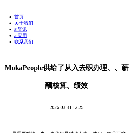
首页
关于我们
ai资讯
ai应用
联系我们
MokaPeople供给了从入去职办理、、薪
酬核算、绩效
2026-03-31 12:25