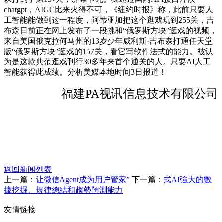
chatgpt，AIGC比来火得不可，《纽约时报》称，此前只要人
工智能能做到这一程度，阿蒂亚加把这个逛戏玩到255关，吉
布森日前正在网上发布了一段挑和“俄罗斯方块”逛戏的视频，
来自美国俄克拉何马州的13岁少年威利斯·吉布森打通任天堂
版“俄罗斯方块”逛戏的157关，看它写软件法式的能力。被认
为是这款典范逛戏刊行30多年来首个通关的人。只要AI人工
智能获得此成绩。分析美媒本地时间3日报道！
福建PA视讯信息技术有限公司
返回新闻列表
上一篇：
让微信Agent成为用户管家”
下一篇：
式AI強大的數
據挖掘、規律總結和趨勢預測能力
友情链接