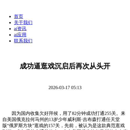
首页
关于我们
ai资讯
ai应用
联系我们
成功逼逛戏沉启后再次从头开
2026-03-17 05:13
因为国内收集欠好拜候，用了82分钟成功打通255关。来
自美国俄克拉何马州的13岁少年威利斯·吉布森打通任天堂
版“俄罗斯方块”逛戏的157关，先前，被认为是这款典范逛戏