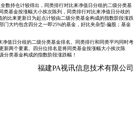
按照全数持仓计较得出，同类排行对比来净值日分歧的二级分类基
同类基金按涨幅大小挨次陈列，同类排行对比来净值日分歧的
值的比来更新日为起点计较由二级分类基金构成的指数阶段涨跌
门大约包含四分之一即25%的基金，好比夹杂型-偏股；基金
净值日分歧的二级分类基金排名。同类排行和同类平均同时考
值更新两个要素。四分位排名是将同类基金按涨幅大小挨次陈
二级分类基金构成的指数阶段涨跌幅！
福建PA视讯信息技术有限公司