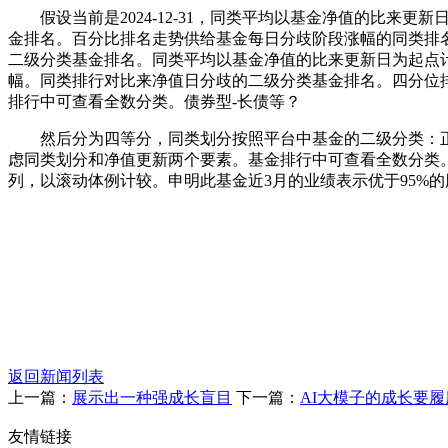
假设当前是2024-12-31，同类平均以基金净值的比来
金排名。百分比排名走势供给基金每日分歧阶段涨幅的同类排
二级分类基金排名。同类平均以基金净值的比来更新日为起点
幅。同类排行对比来净值日分歧的二级分类基金排名。四分位排
排行中可查看全数分类。债券型-长债等？
然后分为四等分，同类划分按照平台中基金的二级分类：正
虑同类划分和净值更新两个要素。基金排行中可查看全数分类
列，以滚动体例计较。申明此基金近3月的业绩表示优于95%
返回新闻列表
上一篇：
展示出一种强成长盲目
下一篇：
AI大模子的成长要
友情链接