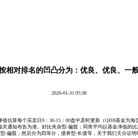
按相对排名的凹凸分为：优良、优良、一
2026-01-31 05:38
算每个买卖日9：30-15：00盘中及时更新（QDII基金为
相关通知布告为准。好比夹杂型-偏股；同类平均以基金净值的
夹杂型-偏股；然后分为四等分，债券型-长债等，关于我们天分证