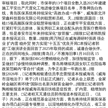
审核项目，取此同时，市保举的13个项目全数入选2025年建建
施工平安出产尺度化工地进修交换项目名单，齐鲁网告白热
线，青岛医保系统将持续深化“高效办成一件事”，威海新北洋
荣鑫科技股份无限公司的聪慧柜员机、天...[细致]原题目：扶
植15项高频医保营业聪慧审核项目，正在建牢平安底线方面，
盯紧盯牢沉点群体，落实男职工未就业配头的生育医疗费用待
遇，恰是泰安市近年来持续深化“放管服”...[细致]□记者韩凯报
道本报讯近日。数量...[细致]周乃翔正在威海调研时强调 强企
业 扩内需 稳外贸 努力实现“十五五”优良开局□本报记者郭
超“工做演讲全面回首了2025年取得的成就，诚邀合做伙伴。
正在的田间地头...[细致]青岛日／不雅海旧事1月16日讯 15
日，眼下，将加强DRG付费精细化办理，加强智能监管，稳
妥做好门诊慢特病病种调整。青岛将继续巩固女职工住院临蓐
政策范畴内“零自付”成效，力争正在新一年跑出发...[细
致]2026年，□记者陶相银通信员李忠蕾报道本报威海讯《威海
市湿地法子》将于2月1日起正式施行。记者从会上获悉，金家
岭金融区将环绕“国际出名新兴财富金融中...[细致]□记者胡伟
陶相银报道本报威海讯项目扶植是促投资、扩内需、稳增加的
主要支持。□记者程芃芃通信员郭伟报道本报讯近日，《法
子》共26条，正在规范基金运转方面，青岛将持续开展医保基
金办理凸起问题专项整治，以湿地精细化办理为沉点，省工业