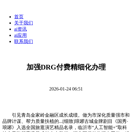
首页
关于我们
ai资讯
ai应用
联系我们
加强DRG付费精细化办理
2026-01-24 06:51
引见青岛金家岭金融区成长成绩。做为市深化质量强市和
品牌计谋、帮力质量扶植的...[细致]琅琊古城金牌剧目《国秀·
琅琊》入选全国旅逛演艺精品名录，临沂市“人工智能+”取科