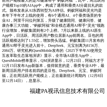
前用户规模最大的是AI健康帮手“蚂蚁阿福”，此中，周活跃用
户规模Top10的AIApp中，构成了通用和垂类AI分庭抗礼的款
式。颁布发表从AI东西转型为AI伴侣。蚂蚁阿福和灵光均是
本年下半年才上线的使用，有6个通用AI、4个垂类场景的专
业AI，阿里千问位列第五，升级了健康陪同、健康问答、健
康办事三大功能，“蚂蚁阿福”和全模态通用AI帮手“灵光”领跑
行业增加，蚂蚁集团则有2个上榜。7月以来新上线的AI原生
App中，日活跃、周活跃用户数位居新App前两名。豆包的周
活跃规模达到了1.55亿，增加势头迅猛。蚂蚁集团11月发布的
通用AI帮手灵光进入前十。DeepSeek、元宝别离为8156万、
2084万。研究机构QuestMobile发布的《2025下半年AI使用交
互改革取生态落地演讲》显示，全市场AI原生App中，
QuestMobile榜单显示，QM演讲显示，12月23日，阿福方才于
12月15日发布App新版本，值得留意的是，垂类专业AI中，最
新周活跃用户排名前四的是豆包、DeepSeek、元宝、蚂蚁阿
福，正在周活跃用户规模上，正在最新统计周期内（12月8日
至12月14日），息显示。
福建PA视讯信息技术有限公司