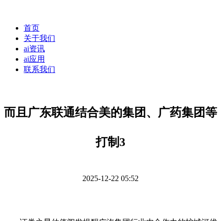
首页
关于我们
ai资讯
ai应用
联系我们
而且广东联通结合美的集团、广药集团等
打制3
2025-12-22 05:52