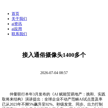
首页
关于我们
ai资讯
ai应用
联系我们
接入通俗摄像头1400多个
2026-07-04 08:57
仲量联行本年3月发布的《AI 赋能贸易地产：挑和、实践
取将来结构》演讲提出：全球企业不动产范畴AI试点普及率
已从2023年不脚5%飙升至92%。秒级发觉、同步。出力打制