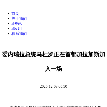
首页
关于我们
ai资讯
ai应用
联系我们
委内瑞拉总统马杜罗正在首都加拉加斯加
入一场
2025-12-08 05:50