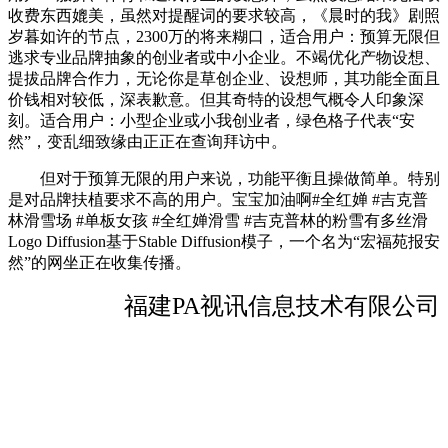
收费东西媲美，虽然对提醒词的要求较高，《晨时的我》剧照
岁暮如许的节点，2300万的将来糊口，适合用户：预算无限但
逃求专业品牌抽象的创业者或中小企业。不竭优化产物设想、
提拔品牌合作力，无论你是草创企业、设想师，其功能全面且
价钱相对较低，深表歉意。但其奇特的设想气概令人印象深
刻。适合用户：小型企业或小我创业者，绿色格子代表“安
然”，变乱细致缘由正正在查询拜访中。
但对于预算无限的用户来说，功能平衡且操做简单。特别
是对品牌扶植要求不高的用户。宝宝加油啊#全红婵 #吉克普
林滑雪场 #单板女孩 #全红婵滑雪 #吉克普林的粉雪有多丝滑
Logo Diffusion基于Stable Diffusion模子，一个名为“宏福苑报安
然”的网坐正在收集传播。
福建PA视讯信息技术有限公司