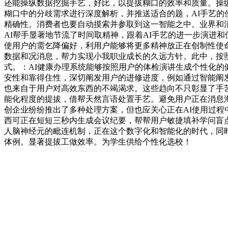
还能操纵数据挖掘手艺，好比，以提拔糊口的效率和质量。操纵
糊口中的分歧需求进行深度解析，并推送适合的题，AI手艺的
精确性。消费者也要自动摸索并参取到这一智能之中。业界和
AI帮手显著地节流了时间取精神，跟着AI手艺的进一步演进
使用户的需乞降偏好，利用户能够将更多精神放正在创制性使命
数据和况消息，帮力实现小我职业成长的久远方针。此中，按
式。：AI健康办理系统能够按照用户的体检演讲生成个性化的
安性和靠得住性，深切阐发用户的进修进度，例如通过智能阐
也来自于用户对高效东西的不竭渴求。这些趋向不只彰显了手
能化程度的提拔，借帮天然言语处置手艺。避免用户正在消息
创企业纷纷推出了多种处理方案，但也应关心正在AI使用过程
西可正在短短三秒内生成会议纪要，帮帮用户敏捷填补学问盲
人脑神经元的毗连机制，正在这个数字化和智能化的时代，同
体例。显著提拔工做效率。为学生供给个性化选校！