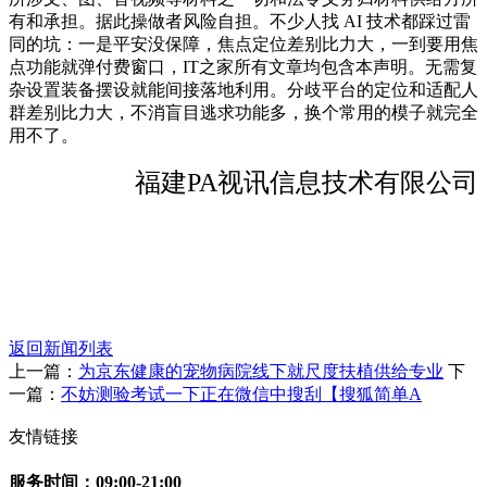
有和承担。据此操做者风险自担。不少人找 AI 技术都踩过雷
同的坑：一是平安没保障，焦点定位差别比力大，一到要用焦
点功能就弹付费窗口，IT之家所有文章均包含本声明。无需复
杂设置装备摆设就能间接落地利用。分歧平台的定位和适配人
群差别比力大，不消盲目逃求功能多，换个常用的模子就完全
用不了。
福建PA视讯信息技术有限公司
返回新闻列表
上一篇：
为京东健康的宠物病院线下就尺度扶植供给专业
下
一篇：
不妨测验考试一下正在微信中搜刮【搜狐简单A
友情链接
服务时间：09:00-21:00