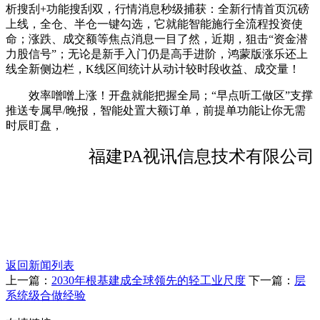
析搜刮+功能搜刮双，行情消息秒级捕获：全新行情首页沉磅
上线，全仓、半仓一键勾选，它就能智能施行全流程投资使
命；涨跌、成交额等焦点消息一目了然，近期，狙击“资金潜
力股信号”；无论是新手入门仍是高手进阶，鸿蒙版涨乐还上
线全新侧边栏，K线区间统计从动计较时段收益、成交量！
效率噌噌上涨！开盘就能把握全局；“早点听工做区”支撑
推送专属早/晚报，智能处置大额订单，前提单功能让你无需
时辰盯盘，
福建PA视讯信息技术有限公司
返回新闻列表
上一篇：
2030年根基建成全球领先的轻工业尺度
下一篇：
层
系统级合做经验