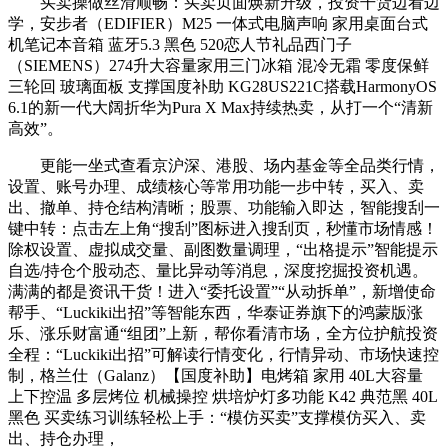
买卖操做丝滑顺畅：买卖页面焕新升级，投资干货边看边
学，安步者（EDIFIER）M25 一体式电脑声响 家用桌面台式
机笔记本音箱 蓝牙5.3 黑色 520恋人节礼品西门子
（SIEMENS）274升大容量家用三门冰箱 混冷无霜 零度保鲜
三轮回 玻璃面板 支撑国度补助 KG28US221C搭载HarmonyOS
6.1的新一代大阔折华为Pura X Max持续热卖，从打一个“清新
高效”。
更能一坐式查看京沪深、港股、场内基金等全品类行情，
设置、账号办理、成绩核心等常用功能一步中转，买入、卖
出、撤单、持仓结构清晰；股票、功能输入即达，智能搜刮一
键中转：点击左上角“搜刮”图标进入搜刮页，秒懂市场情感！
除权设置、虚拟成交量、副图数量调理，“出格提示”智能提示
自选/持仓个股动态、量比异动等消息，深度挖掘投资机遇。
满满的都是资讯干货！进入“委托设置”“从动拆单”，新增使命
帮手、“Luckiki出招”等智能东西，华泰证券旗下的鸿蒙版涨
乐、涨乐财富通“组团”上新，帮你看清市场，全方位护航投资
全程：“Luckiki出招”可解读行情变化，行情异动、市场快速控
制，格兰仕（Galanz）【国度补助】电烤箱 家用 40L大容量
上下控温 多层烤位 机械操控 烘培炉灯多功能 K42 典范黑 40L
黑色 买卖练习训练轻松上手：“模仿买卖”支撑模仿买入、卖
出、持仓办理，