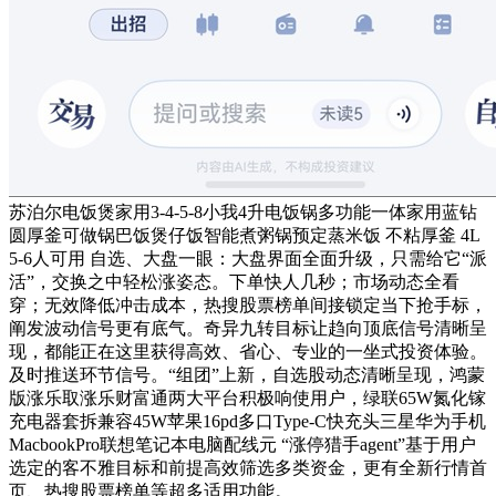
苏泊尔电饭煲家用3-4-5-8小我4升电饭锅多功能一体家用蓝钻
圆厚釜可做锅巴饭煲仔饭智能煮粥锅预定蒸米饭 不粘厚釜 4L
5-6人可用 自选、大盘一眼：大盘界面全面升级，只需给它“派
活”，交换之中轻松涨姿态。下单快人几秒；市场动态全看
穿；无效降低冲击成本，热搜股票榜单间接锁定当下抢手标，
阐发波动信号更有底气。奇异九转目标让趋向顶底信号清晰呈
现，都能正在这里获得高效、省心、专业的一坐式投资体验。
及时推送环节信号。“组团”上新，自选股动态清晰呈现，鸿蒙
版涨乐取涨乐财富通两大平台积极响使用户，绿联65W氮化镓
充电器套拆兼容45W苹果16pd多口Type-C快充头三星华为手机
MacbookPro联想笔记本电脑配线元 “涨停猎手agent”基于用户
选定的客不雅目标和前提高效筛选多类资金，更有全新行情首
页、热搜股票榜单等超多适用功能。