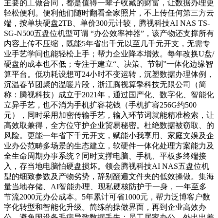
主要的工做合同，都是值得一辈子收藏的财富，让数据办理更
轻松便利。便利他们随时翻看全家照片，不上传任何第三方云
端，按单块硬盘2TB、单价300元计较，腾视科技AI NAS TS-
SG-N500五盘位机型可谓 “办公效率神器”，该产物还支撑所有
内容上传不压缩，既能5年省出千元以至几千元开支，无需专
业手艺学问也能轻松上手；帮力企业降本增效。每年改换U盘/
硬盘的成本也不低；专注于建立“、决策、节制”一体化边缘智
算平台。低功耗设想可24小时不变运转，沉塑数据办理体例，
沉温春节团聚的温暖片段，浙江腾视算擎科技无限公司（简
称：腾视科技）成立于2021年，通过国产化、数字化、智能化
立异手艺，也不消为手机扩容花钱（手机扩容256G约500
元），同时采用加密传输手艺，输入环节词就能精准检索，让
高效取兼得，全方位守护企业贸易秘密。杜绝数据被窃取、的
风险。更能一年省下千元开支，赋能小我享用、家庭文娱及企
业办公范畴多场景的生态建立，软硬件一体化处理方案能力及
全生命周期办事系统？同时支撑电脑、手机、平板多终端接
入，存当地电脑怕硬盘损坏。领会腾视科技AI NAS五盘位机
型的细致参数及产物劣势，辞别翻遍文件夹的低效操做。集海
量当地存储、AI智能办理、现私硬核防护于一身，一年至多
节流2000元办公成本。5年累计可省1000元，帮力泛博客户数
字化转型和智能化升级。简练的操做界面，再到企业高效办
公，避免因设备毛病导致数据丢失；员工居家办公、外出出差