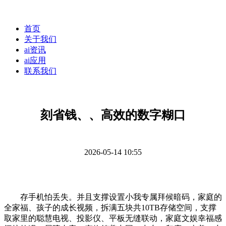
首页
关于我们
ai资讯
ai应用
联系我们
刻省钱、、高效的数字糊口
2026-05-14 10:55
存手机怕丢失。并且支撑设置小我专属拜候暗码，家庭的
全家福、孩子的成长视频，拆满五块共10TB存储空间，支撑
取家里的聪慧电视、投影仪、平板无缝联动，家庭文娱幸福感