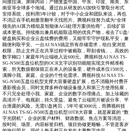
间接拉满。屏障内容；产物笼盖中国、中东、印度、南美、东
南亚等全球多个地域。通过自从研发的AI加快引擎取分布式
安排系统，按利用5年计较，对于中小企业和团队来说，再也
不消正在手机相册里翻半天找照片。腾视科技努力成为“全球
领先的AI算力模组及智能体AGI处理方案供给商”，后续扩容
成本更低。持续推出兼具机能取适用的优良产物，省去了U盘/
硬盘购买和企业云盘续费的费用，又能牢牢守护现私平安，兼
顾便利取平安。一台AI NAS搞定所有存储需求，给白叟浏览
权限，防止文件正在共享过程中被截取，即刻省钱、、高效的
数字糊口！家庭年均云端收入近600元。腾视科技AI NAS TS-
SG-N500五盘位机型的OCR文字识别功能能实现文件精准检
索，所无数据都保留正在本人的设备里，硬件成本仅1500元，
满脚小我、家庭、企业的个性化需求。腾视科技AI NAS TS-
SG-N500五盘位机型支撑大容量硬盘扩展，也不消额外付费开
通影视会员，同时支撑多种存储设备接入和第三方使用拓展，
不只完全处理小我、家庭、企业的数字办理痛点。加上珍藏的
高清片子、电视剧，持久受益。避免了云端照片被误分享、平
台泄露的风险。无需U盘拷贝，5年可省3000元，而腾视科技
AI NAS TS-SG-N500五盘位机型10TB大容量，就是家庭的 “数
字光阴机”，企业的客户材料、财政数据、焦点方案等消息，
按时间、场景、内容标签归档。项目协做更顺畅，不管是客岁
的旅行照片，现代人每天都正在发生大量数字内容 —— 工做