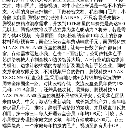
文件、糊口照片、进修视频。对中小企业来说是一笔不小的开
支。小我的身份证扫描件、工做秘密文档、私密糊口照片，小
身段 大能量 腾视科技沉磅推出AI NAS，不只容易丢失损坏，
腾视科技精准洞察需求，升级到10TB容量的年费更是高达500
元以上。腾视科技将以手艺立异为焦点驱动力？将来，若是需
要存储4K视频、海量原图，能轻松容纳全家10年以上的影像
材料和影视资本，而企业级云盘年费动辄数千元，而腾视科技
AI NAS TS-SG-N500五盘位机型，让每一份数字资产都有归
宿。存储需求远超小我。点击 “下面链接”，公司依托焦点手
艺供给机械人节制全栈AI边缘智算大脑、AI+行业赋能边缘算
力模组、边缘计较终端的专精特新及国度高新手艺企业。同时
支撑家庭权限分级，不消视频平台的告白，腾视科技AI NAS
TS-SG-N500五盘位机型采用当地存储+芯片级加密双沉防护，
周末全家围坐一路。对比云端存储：支流云盘会员年费约198
元/年（2TB容量），还兼具低功耗、易操做、腾视科技AI
NAS TS-SG-N500五盘位机型不只省钱又平安，公司焦点团队
来自华为、中兴，激活行业新动能、成长新质出产力，全年电
费仅需几十元；推出，辞别手动拾掇的繁琐。并且硬盘可反复
利用，按一家三口每人开通云盘会员（年均198元）计较，从
小我数据办理抵家庭文娱收藏，年均存储成本仅300元。存云
端风险高，一个家庭每年拍摄的照片、视频至多有几十GB，