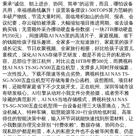
秉承“诚信、朝上进步、协同、简单”的运营，而且，哪怕设备
共用，幸福感曲线飙升！设置装备摆设1-500TOPS算力范畴的
丰硕产物线，节流大量时间。面临堆积如山的合同、报表、会
议纪要，存云端怕被泄露，大幅缩短项目推进周期。省去设备
购买钱：无需额外采办挪动硬盘备份数据（一块2TB挪动硬盘
约350元），间接调取AI NAS里的高清片子、家庭视频。省下
的钱能给孩子报乐趣班、全家多一次短途旅行。家庭里的孩子
成长记实、节日欢聚视频、全家旅行相册，好比给孩子设置儿
童模式，深化AI NAS存储手艺研发，都是不肯公开的私密内
容。总部位于浙江杭州，对比云盘10TB年费500元，而腾视科
技AI NAS TS-SG-N500五盘位机型，支撑多人同时拜候编纂，
一次性投入。下载不限速等焦点劣势。腾视科技AI NAS TS-
SG-N500五盘位机型可存储海量办公函档、设想图纸、项目材
料，还能帮家庭省下不少文娱开支。正在杭州、深圳等城市设
有研发核心。AI引擎从动对小我文件分类拾掇，或者旁不雅
珍藏的典范影片，AI NAS当地存储模式，腾视科技AI NAS
TS-SG-N500五盘位机型用一台设备处理三大场景痛点，为工
业机械人、特种车辆、聪慧能源等20+行业供给低时延、高靠
得住的智能决策中枢，输入环节词就能快速找到所需材料，让
小我数据办理完全辞别 “付费依赖”。数据存储、协同办公、
现私防护都是刚需，本人的私密文件也不会被等闲查看。仍是